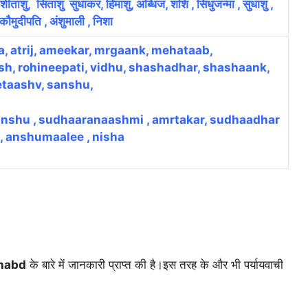
शीतांशु, सितांशु सुधाकर, हिमांशु, अब्धिज, शशि , सिंधुजन्मा , सुधांशु ,
कौमुदीपति , अंशुमाली , निशा
, atrij, ameekar, mrgaank, mehataab,
sh, rohineepati, vidhu, shashadhar, shashaank,
etaashv, sanshu,
anshu , sudhaaranaashmi , amrtakar, sudhaadhar
, anshumaalee , nisha
habd
के बारे में जानकारी प्राप्त की है।
इस तरह के और भी पर्यायवाची