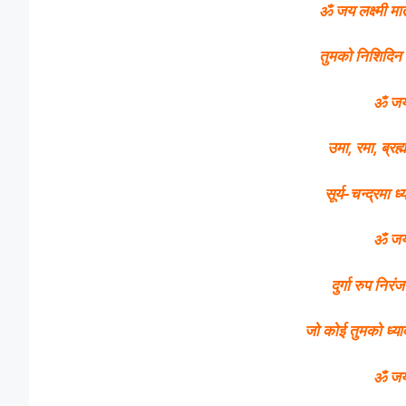
ॐ जय लक्ष्मी मात
तुमको निशिदिन स
ॐ जय 
उमा, रमा, ब्रह
सूर्य-चन्द्रमा
ॐ जय 
दुर्गा रुप निरं
जो कोई तुमको ध्या
ॐ जय 