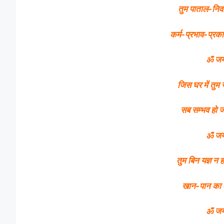
तुम पाताल-निवा
कर्म-प्रभाव-प्रक
ॐ जय 
जिस घर में तुम
सब सम्भव हो ज
ॐ जय 
तुम बिन यज्ञ न 
खान-पान का 
ॐ जय 