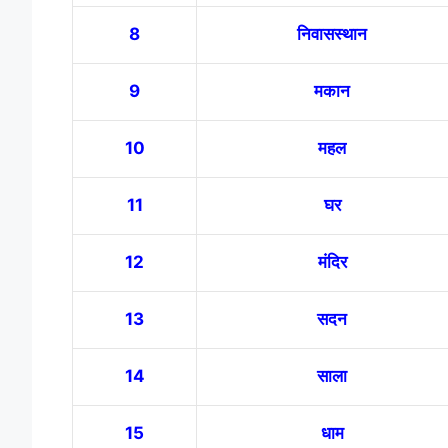
8
निवासस्थान
9
मकान
10
महल
11
घर
12
मंदिर
13
सदन
14
साला
15
धाम