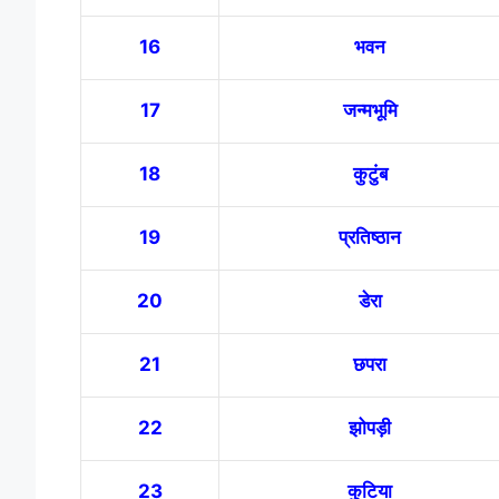
16
भवन
17
जन्मभूमि
18
कुटुंब
19
प्रतिष्ठान
20
डेरा
21
छपरा
22
झोपड़ी
23
कुटिया