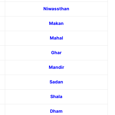
Niwassthan
Makan
Mahal
Ghar
Mandir
Sadan
Shala
Dham