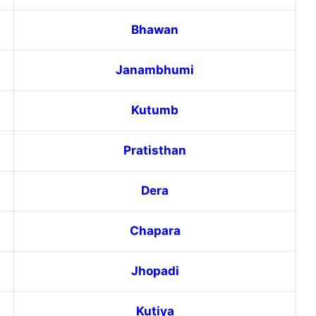
Bhawan
Janambhumi
Kutumb
Pratisthan
Dera
Chapara
Jhopadi
Kutiya